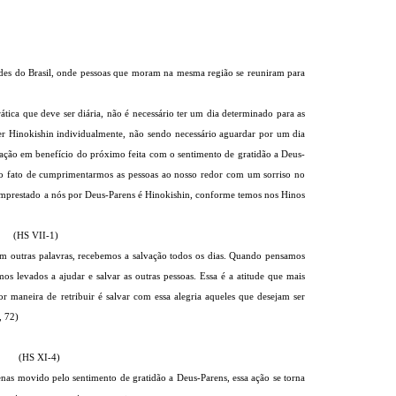
dades do Brasil, onde pessoas que moram na mesma região se reuniram para
ática que deve ser diária, não é necessário ter um dia determinado para as
er Hinokishin individualmente, não sendo necessário aguardar por um dia
 ação em benefício do próximo feita com o sentimento de gratidão a Deus-
 o fato de cumprimentarmos as pessoas ao nosso redor com um sorriso no
 emprestado a nós por Deus-Parens é Hinokishin, conforme temos nos Hinos
HS VII-1)
 Em outras palavras, recebemos a salvação todos os dias. Quando pensamos
s levados a ajudar e salvar as outras pessoas. Essa é a atitude que mais
or maneira de retribuir é salvar com essa alegria aqueles que desejam ser
, 72)
HS XI-4)
enas movido pelo sentimento de gratidão a Deus-Parens, essa ação se torna