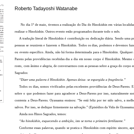
Roberto Tadayoshi Watanabe
No dia 1º de maio, tivemos a realização do Dia do Hinokishin em várias locali
realizar o Hinokishin. Outros evento estão programados durante todo o mês.
A tradução literal de Hinokishin é contribuição ou dedicação diária. Sendo uma pr
pessoas se reunirem e fazerem o Hinokishin. Todos os dias, podemos e devemos faz
ou evento específico. Ainda, não há forma determinada para o Hinokishin. Qualquer
Parens pelas providências recebidas dia a dia em nosso corpo é Hinokishin. Mesmo
rosto, com ânimo e alegria, de conversarmos com as pessoas sobre a graça do corpo
Sagrados:
“Dizer uma palavra é Hinokishin. Apenas deixa- se espargida a fragrância.”
(
Todos os dias, somos vivificados pelas excelentes providências de Deus-Parens.
sobre o que podemos fazer para agradecer a Deus-Parens por isso, naturalmente somo
contenta a Deus-Parens. Oyassama ensinou: “Se está feliz por ter sido salvo, a melh
salvos. Por isso, se dedique firmemente na salvação.” (Episódios da Vida de Oyassama
Ainda nos Hinos Sagrados, temos:
“Ao hinokishin, esquecendo a ambição, isto se torna o primeiro fertilizante.”
(
Conforme essas palavras, quando se pratica o Hinokishin com espírito sincero, ap