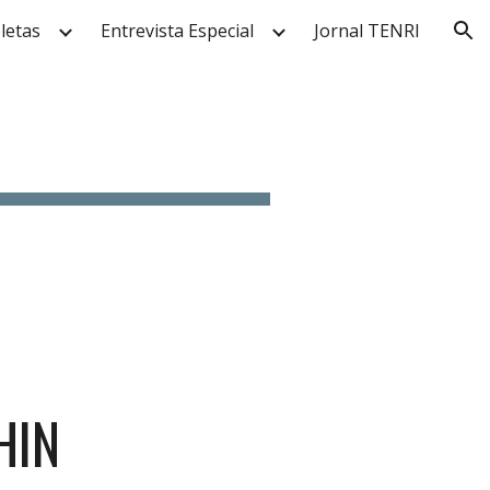
letas
Entrevista Especial
Jornal TENRI
ion
HIN