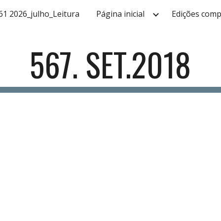
61 2026_julho_Leitura
Página inicial
Edições comp
ip to main content
Skip to navigat
567. SET.2018