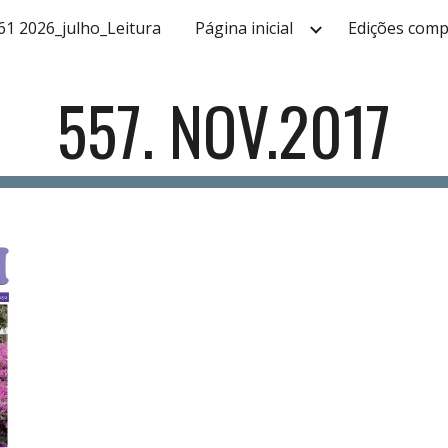
61 2026_julho_Leitura
Página inicial
Edições comp
ip to main content
Skip to navigat
557. NOV.2017