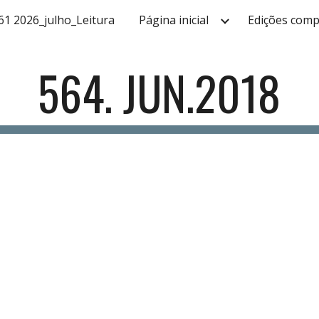
61 2026_julho_Leitura
Página inicial
Edições comp
ip to main content
Skip to navigat
564. JUN.2018