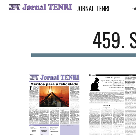
JORNAL TENRI
6
Sk
459. 