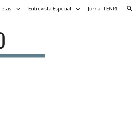
letas
Entrevista Especial
Jornal TENRI
ion
O