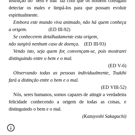
instrução do ‘bem e mal’ faz com que os homens consigam
detectar os males e limpá-los para que possam evoluir
espiritualmente.
Embora este mundo viva animado, não há quem conheça
a origem.
(ED III-92)
Se conhecerem detalhadamente esta origem,
não surgirá nenhum caso de doença.
(ED III-93)
Vendo isto, seja quem for, convençam-se, pois mostrarei
distinguindo entre o bem e o mal.
(ED V-6)
Observando todas as pessoas individualmente, Tsukihi
fará a distinção entre o bem e o mal.
(ED VIII-52)
Nós, seres humanos, somos capazes de atingir a verdadeira
felicidade conhecendo a origem de todas as coisas, e
distinguindo o bem e o mal.
(Kazuyoshi Sakaguchi)