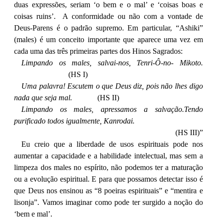
duas expressões, seriam ‘o bem e o mal’ e ‘coisas boas e
coisas ruins’. A conformidade ou não com a vontade de
Deus-Parens é o padrão supremo. Em particular, “Ashiki”
(males) é um conceito importante que aparece uma vez em
cada uma das três primeiras partes dos Hinos Sagrados:
Limpando os males, salvai-nos, Tenri-Ô-no- Mikoto.
(HS I)
Uma palavra! Escutem o que Deus diz, pois não lhes digo
nada que seja mal.
(HS II)
Limpando os males, apressamos a salvação.Tendo
purificado todos igualmente, Kanrodai.
(HS III)”
Eu creio que a liberdade de usos espirituais pode nos
aumentar a capacidade e a habilidade intelectual, mas sem a
limpeza dos males no espírito, não podemos ter a maturação
ou a evolução espiritual. E para que possamos detectar isso é
que Deus nos ensinou as “8 poeiras espirituais” e “mentira e
lisonja”. Vamos imaginar como pode ter surgido a noção do
‘bem e mal’.