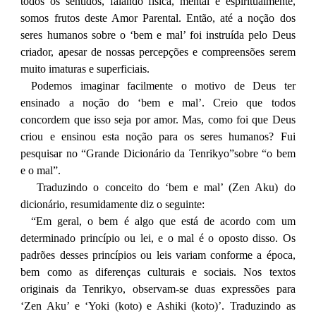
todos os sentidos, falando física, mental e espiritualmente,
somos frutos deste Amor Parental. Então, até a noção dos
seres humanos sobre o ‘bem e mal’ foi instruída pelo Deus
criador, apesar de nossas percepções e compreensões serem
muito imaturas e superficiais.
Podemos imaginar facilmente o motivo de Deus ter
ensinado a noção do ‘bem e mal’. Creio que todos
concordem que isso seja por amor. Mas, como foi que Deus
criou e ensinou esta noção para os seres humanos? Fui
pesquisar no “Grande Dicionário da Tenrikyo”sobre “o bem
e o mal”.
Traduzindo o conceito do ‘bem e mal’ (Zen Aku) do
dicionário, resumidamente diz o seguinte:
“Em geral, o bem é algo que está de acordo com um
determinado princípio ou lei, e o mal é o oposto disso. Os
padrões desses princípios ou leis variam conforme a época,
bem como as diferenças culturais e sociais. Nos textos
originais da Tenrikyo, observam-se duas expressões para
‘Zen Aku’ e ‘Yoki (koto) e Ashiki (koto)’. Traduzindo as