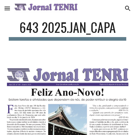
Skip to main content
Skip to navigation
6
43
2
025.JAN
_CAPA