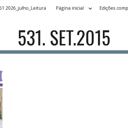
61 2026_julho_Leitura
Página inicial
Edições comp
ip to main content
Skip to navigat
531. SET.2015