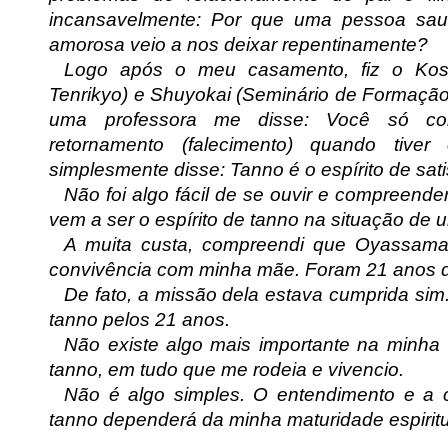
incansavelmente: Por que uma pessoa saudá
amorosa veio a nos deixar repentinamente?
Logo após o meu casamento, fiz o Kos
Tenrikyo) e Shuyokai (Seminário de Formação E
uma professora me disse: Você só co
retornamento (falecimento) quando tiver
simplesmente disse: Tanno é o espírito de sati
Não foi algo fácil de se ouvir e compreend
vem a ser o espírito de tanno na situação de
A muita custa, compreendi que Oyassam
convivência com minha mãe. Foram 21 anos d
De fato, a missão dela estava cumprida sim. 
tanno pelos 21 anos.
Não existe algo mais importante na minha v
tanno, em tudo que me rodeia e vivencio.
Não é algo simples. O entendimento e a 
tanno dependerá da minha maturidade espiritu