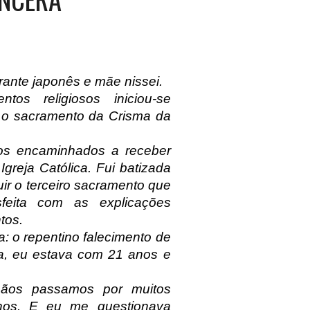
grante japonês e mãe nissei.
os religiosos iniciou-se
 o sacramento da Crisma da
mos encaminhados a receber
greja Católica. Fui batizada
luir o terceiro sacramento que
sfeita com as explicações
tos.
: o repentino falecimento de
a, eu estava com 21 anos e
mãos passamos por muitos
lhos. E eu me questionava