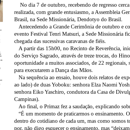
No dia 7 de outubro, recebendo de regresso cerca 
realizada, com grande entusiasmo, a Assembleia Ger
Brasil, na Sede Missionária, Dendotyo do Brasil.
Antecedendo a Grande Cerimônia de outubro e co
evento Festival Tenri Matsuri, a Sede Missionária fic
chegada das sucessivas caravanas de fiéis.
A partir das 15h00, no Recinto de Reverência, inic
do Serviço Sagrado, através de treze trocas, do Hi
oportunidade a muitos associados, de 22 regionais, 
para executarem a Dança das Mãos.
Na sequência ao ensaio, houve dois relatos de exp
ao lado) de duas Yoboku: senhora Elza Naomi Yoshid
senhora Eiko Yaschiro, condutora da Casa de Divul
Campinas).
Ao final, o Primaz fez a saudação, explicando so
“É um momento de praticarmos o ensinamento. O
dentro do cotidiano de cada um, mas como somos t
por, não digo esquecer o ensinamento, mas “deixam