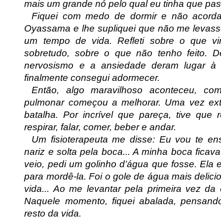
mais um grande nó pelo qual eu tinha que pas
Fiquei com medo de dormir e não acordar 
Oyassama e lhe supliquei que não me levass
um tempo de vida. Refleti sobre o que v
sobretudo, sobre o que não tenho feito. D
nervosismo e a ansiedade deram lugar à
finalmente consegui adormecer.
Então, algo maravilhoso aconteceu, com
pulmonar começou a melhorar. Uma vez e
batalha. Por incrível que pareça, tive que 
respirar, falar, comer, beber e andar.
Um fisioterapeuta me disse: Eu vou te ensi
nariz e solta pela boca... A minha boca ficav
veio, pedi um golinho d’água que fosse. Ela
para mordê-la. Foi o gole de água mais delici
vida... Ao me levantar pela primeira vez da
Naquele momento, fiquei abalada, pensand
resto da vida.