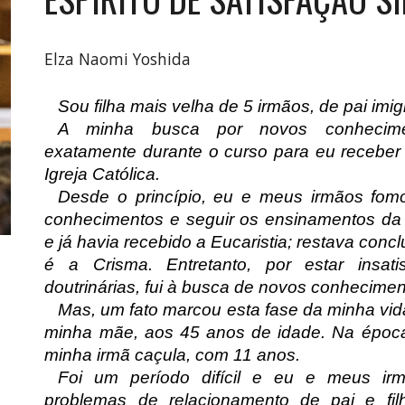
Elza Naomi Yoshida
Sou filha mais velha de 5 irmãos, de pai imi
A minha busca por novos conheciment
exatamente durante o curso para eu receber
Igreja Católica.
Desde o princípio, eu e meus irmãos fo
conhecimentos e seguir os ensinamentos da I
e já havia recebido a Eucaristia; restava conc
é a Crisma. Entretanto, por estar insati
doutrinárias, fui à busca de novos conhecimen
Mas, um fato marcou esta fase da minha vida
minha mãe, aos 45 anos de idade. Na époc
minha irmã caçula, com 11 anos.
Foi um período difícil e eu e meus ir
problemas de relacionamento de pai e fi