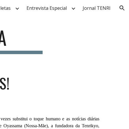
letas
Entrevista Especial
Jornal TENRI
ion
A
S!
ezes substitui o toque humano e as notícias diárias
e Oyassama (Nossa-Mãe), a fundadora da Tenrikyo,