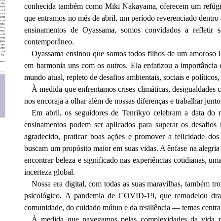
conhecida também como Miki Nakayama, oferecem um refúgio
que entramos no mês de abril, um período reverenciado dentro
ensinamentos de Oyassama, somos convidados a refletir s
contemporâneo.
Oyassama ensinou que somos todos filhos de um amoroso De
em harmonia uns com os outros. Ela enfatizou a importância
mundo atual, repleto de desafios ambientais, sociais e político
À medida que enfrentamos crises climáticas, desigualdades 
nos encoraja a olhar além de nossas diferenças e trabalhar junt
Em abril, os seguidores de Tenrikyo celebram a data do 
ensinamentos podem ser aplicados para superar os desafios
agradecido, praticar boas ações e promover a felicidade do
buscam um propósito maior em suas vidas. A ênfase na alegria 
encontrar beleza e significado nas experiências cotidianas, 
incerteza global.
Nossa era digital, com todas as suas maravilhas, também t
psicológico. A pandemia de COVID-19, que remodelou drast
comunidade, do cuidado mútuo e da resiliência — temas centr
À medida que navegamos pelas complexidades da vida m