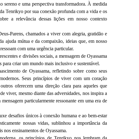
 sereno e uma perspectiva transformadora. À medida
 da Tenrikyo por sua conexão profunda com a vida e os
obre a relevância dessas lições em nosso contexto
us-Parens, chamados a viver com alegria, gratidão e
 da ajuda mútua e da compaixão, ideias que, em nosso
s, ressoam com uma urgência particular.
crescentes e divisões sociais, a mensagem de Oyassama
os para criar um mundo mais inclusivo e sustentável.
nascimento de Oyassama, refletindo sobre como seus
 modernos. Seus princípios de viver com um coração
s outros oferecem uma direção clara para aqueles que
de viver, mesmo diante das adversidades, nos inspira a
uma mensagem particularmente ressonante em uma era de
rouxe desafios únicos à conexão humana e ao bem-estar
icamente nossas vidas, sublinhou a importância da
ais nos ensinamentos de Oyassama.
oderna, os princípios de Tenrikyo nos lembram da