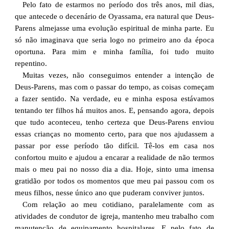
Pelo fato de estarmos no período dos três anos, mil dias,
que antecede o decenário de Oyassama, era natural que Deus-
Parens almejasse uma evolução espiritual de minha parte. Eu
só não imaginava que seria logo no primeiro ano da época
oportuna. Para mim e minha família, foi tudo muito
repentino.
Muitas vezes, não conseguimos entender a intenção de
Deus-Parens, mas com o passar do tempo, as coisas começam
a fazer sentido. Na verdade, eu e minha esposa estávamos
tentando ter filhos há muitos anos. E, pensando agora, depois
que tudo aconteceu, tenho certeza que Deus-Parens enviou
essas crianças no momento certo, para que nos ajudassem a
passar por esse período tão difícil. Tê-los em casa nos
confortou muito e ajudou a encarar a realidade de não termos
mais o meu pai no nosso dia a dia. Hoje, sinto uma imensa
gratidão por todos os momentos que meu pai passou com os
meus filhos, nesse único ano que puderam conviver juntos.
Com relação ao meu cotidiano, paralelamente com as
atividades de condutor de igreja, mantenho meu trabalho com
manutenção de equipamento hospitalares. E pelo fato de