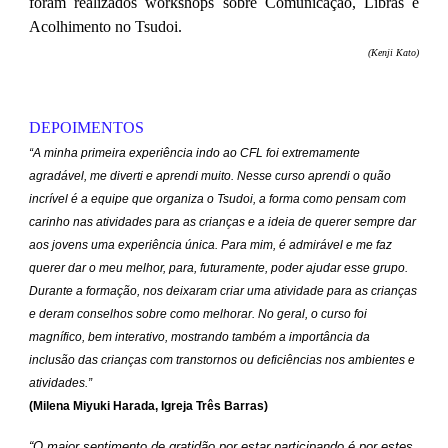
foram realizados workshops sobre Comunicação, Libras e
Acolhimento no Tsudoi.
(Kenji Kato)
DEPOIMENTOS
“A minha primeira experiência indo ao CFL foi extremamente
agradável, me diverti e aprendi muito. Nesse curso aprendi o quão
incrível é a equipe que organiza o Tsudoi, a forma como pensam com
carinho nas atividades para as crianças e a ideia de querer sempre dar
aos jovens uma experiência única. Para mim, é admirável e me faz
querer dar o meu melhor, para, futuramente, poder ajudar esse grupo.
Durante a formação, nos deixaram criar uma atividade para as crianças
e deram conselhos sobre como melhorar. No geral, o curso foi
magnífico, bem interativo, mostrando também a importância da
inclusão das crianças com transtornos ou deficiências nos ambientes e
atividades.”
(Milena Miyuki Harada, Igreja Três Barras)
“O maior sentimento de gratidão por estar participando é por estes