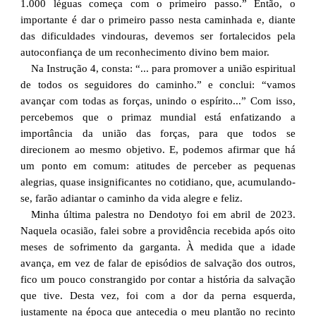
1.000 léguas começa com o primeiro passo.” Então, o
importante é dar o primeiro passo nesta caminhada e, diante
das dificuldades vindouras, devemos ser fortalecidos pela
autoconfiança de um reconhecimento divino bem maior.
Na Instrução 4, consta: “... para promover a união espiritual
de todos os seguidores do caminho.” e conclui: “vamos
avançar com todas as forças, unindo o espírito...” Com isso,
percebemos que o primaz mundial está enfatizando a
importância da união das forças, para que todos se
direcionem ao mesmo objetivo. E, podemos afirmar que há
um ponto em comum: atitudes de perceber as pequenas
alegrias, quase insignificantes no cotidiano, que, acumulando-
se, farão adiantar o caminho da vida alegre e feliz.
Minha última palestra no Dendotyo foi em abril de 2023.
Naquela ocasião, falei sobre a providência recebida após oito
meses de sofrimento da garganta. À medida que a idade
avança, em vez de falar de episódios de salvação dos outros,
fico um pouco constrangido por contar a história da salvação
que tive. Desta vez, foi com a dor da perna esquerda,
justamente na época que antecedia o meu plantão no recinto