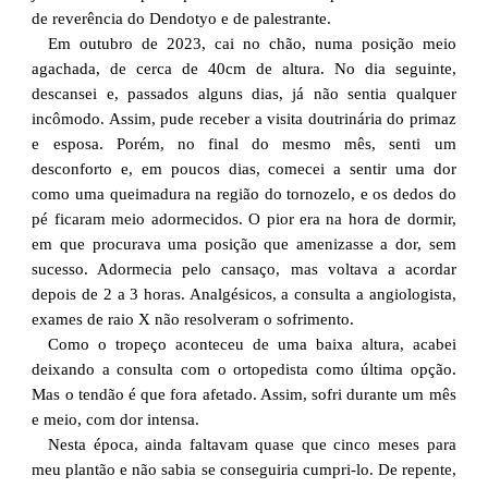
de reverência do Dendotyo e de palestrante.
Em outubro de 2023, cai no chão, numa posição meio
agachada, de cerca de 40cm de altura. No dia seguinte,
descansei e, passados alguns dias, já não sentia qualquer
incômodo. Assim, pude receber a visita doutrinária do primaz
e esposa. Porém, no final do mesmo mês, senti um
desconforto e, em poucos dias, comecei a sentir uma dor
como uma queimadura na região do tornozelo, e os dedos do
pé ficaram meio adormecidos. O pior era na hora de dormir,
em que procurava uma posição que amenizasse a dor, sem
sucesso. Adormecia pelo cansaço, mas voltava a acordar
depois de 2 a 3 horas. Analgésicos, a consulta a angiologista,
exames de raio X não resolveram o sofrimento.
Como o tropeço aconteceu de uma baixa altura, acabei
deixando a consulta com o ortopedista como última opção.
Mas o tendão é que fora afetado. Assim, sofri durante um mês
e meio, com dor intensa.
Nesta época, ainda faltavam quase que cinco meses para
meu plantão e não sabia se conseguiria cumpri-lo. De repente,