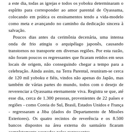
a este dia, todas as igrejas e todos os yoboku determinaram o
espírito para corresponder ao amor parental de Oyassama,
colocando em prática os ensinamentos tendo a vida-modelo
como meta e avançando no caminho da dedicação sincera à
salvação.
Poucos dias antes da cerimônia decenária, uma intensa
onda de frio atingiu o arquipélago japonês, causando
transtornos no transporte em diversas regiões. Por esta razão,
não foram poucos os regressantes que ficaram retidos em seus
locais de origem, não conseguindo chegar a tempo para a
celebração. Ainda assim, na Terra Parental, reuniram‑se cerca
de 120 mil yoboku e fiéis, vindos não apenas do Japão, mas
também de várias partes do mundo, todos com o desejo de
reverenciar a Oyassama eternamente viva. Registra se que, até
esse dia, cerca de 1.300 pessoas, provenientes de 22 países e
regiões - como Coreia do Sul, Brasil, Estados Unidos e França
- regressaram a Jiba (dados do Departamento de Missões
Exteriores). Os quatro recintos de reverência e os 8.500
bancos dispostos na área externa do santuário ficaram
completamente ocupados pelos regressantes.