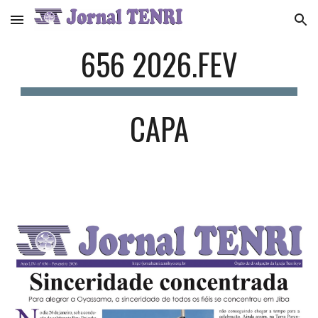
Skip to main content
Skip to navigation
65
6
202
6
.
FEV
CAPA