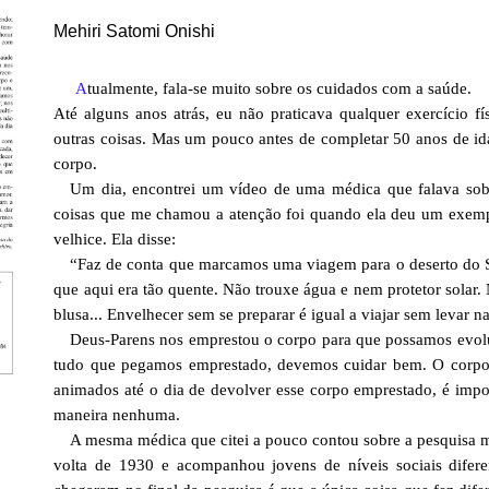
Mehiri Satomi Onishi
A
tualmente, fala-se muito sobre os cuidados com a saúde.
Até alguns anos atrás, eu não praticava qualquer exercício fí
outras coisas. Mas um pouco antes de completar 50 anos de id
corpo.
Um dia, encontrei um vídeo de uma médica que falava so
coisas que me chamou a atenção foi quando ela deu um exemp
velhice. Ela disse:
“Faz de conta que marcamos uma viagem para o deserto do Sa
que aqui era tão quente. Não trouxe água e nem protetor solar. 
blusa... Envelhecer sem se preparar é igual a viajar sem levar
Deus-Parens nos emprestou o corpo para que possamos evol
tudo que pegamos emprestado, devemos cuidar bem. O corpo n
animados até o dia de devolver esse corpo emprestado, é impo
maneira nenhuma.
A mesma médica que citei a pouco contou sobre a pesquisa mai
volta de 1930 e acompanhou jovens de níveis sociais difere