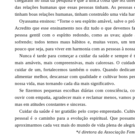
chegaram no final da pesquisa é que a única coisa que fez difer
das relações humanas que essas pessoas tinham. As pessoas
tinham boas relações humanas, tinham construído uma vida har
Oyassama ensinou: “Torne o seu espírito amável, salve o p
Acredito que esse ensinamento nos diz tudo o que devemos f
pessoa gentil com o espírito redondo, como as uvas; ajude 
sofrendo; todos temos maus hábitos e, muitas vezes, um te
pouco que seja, para viver em harmonia com as pessoas à nossa
Nunca é tarde para começar a cuidar da saúde e sempre é 
mais amáveis, mais compreensivas, mais calorosas. O cuida
cuidar de um, fortalecemos também o outro. Quando dedica
alimentar melhor, descansar com qualidade e cultivar bons p
nossa vida, mas tornando cada dia mais significativo.
Se fizermos pequenas escolhas diárias com consciência, co
ouvir com empatia, agradecer mais e reclamar menos, vamos 
mas em atitudes constantes e sinceras.
Cuidar da saúde é ter gratidão pelo corpo emprestado. Culti
pessoal é o caminho para a evolução espiritual. Que possam
aproximarmos cada vez mais do mundo de vida plena de alegria 
*é diretora da Associação Femi