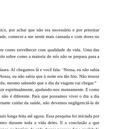
sico, por achar que não era necessário e por priorizar
ade, comecei a me sentir mais cansada e com dores no
bre como envelhecer com qualidade de vida. Uma das
lo sobre como a maioria de nós não se prepara para a
ara. Aí chegamos lá e você fala: ‘Nossa, eu não sabia
Nossa, eu não sabia que à noite era tão frio. Não trouxe
 nada, mesmo sabendo que o dia da viagem vai chegar.”
uir espiritualmente, ajudando-nos mutuamente. E como
ão é diferente. Para que possamos viver o dia a dia
rtante cuidar da saúde, não devemos negligenciá-la de
s longa feita até agora. Essa pesquisa foi iniciada por
ntes durante toda a vida deles. E a conclusão a que