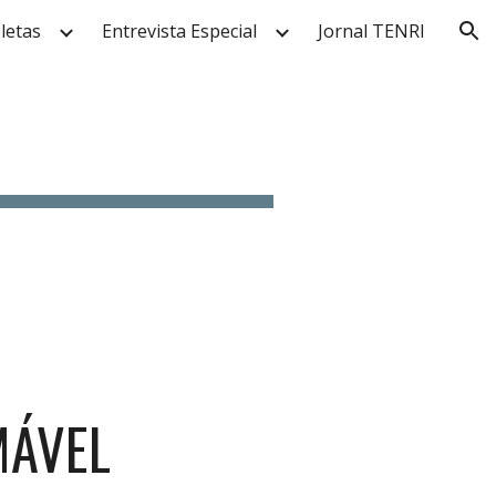
letas
Entrevista Especial
Jornal TENRI
ion
MÁVEL