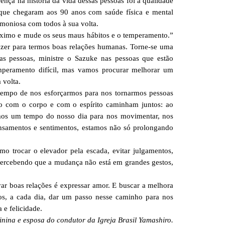
ença na história da vida dessas pessoas foi a qualidade
 que chegaram aos 90 anos com saúde física e mental
moniosa com todos à sua volta.
róximo e mude os seus maus hábitos e o temperamento.”
azer para termos boas relações humanas. Torne-se uma
as pessoas, ministre o Sazuke nas pessoas que estão
mperamento difícil, mas vamos procurar melhorar um
 volta.
tempo de nos esforçarmos para nos tornarmos pessoas
do com o corpo e com o espírito caminham juntos: ao
mos um tempo do nosso dia para nos movimentar, nos
ensamentos e sentimentos, estamos não só prolongando
mo trocar o elevador pela escada, evitar julgamentos,
percebendo que a mudança não está em grandes gestos,
var boas relações é expressar amor. E buscar a melhora
os, a cada dia, dar um passo nesse caminho para nos
e felicidade.
nina e esposa do condutor da Igreja Brasil Yamashiro.